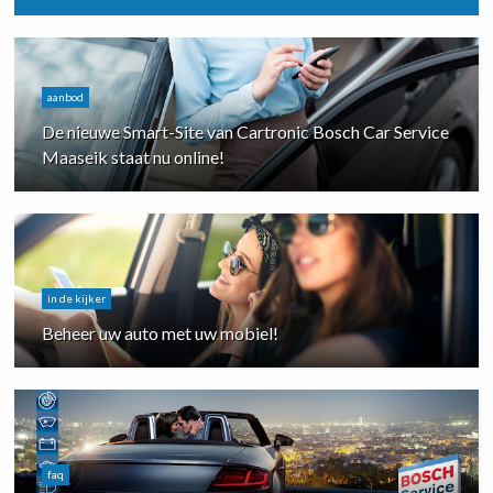
aanbod
De nieuwe Smart-Site van Cartronic Bosch Car Service
Maaseik staat nu online!
in de kijker
Beheer uw auto met uw mobiel!
faq